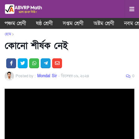
পঞ্চম শ্রেণী
ষষ্ঠ শ্রেণী
সপ্তম শ্রেণী
অষ্টম শ্রেণী
নবম শ্র
হোম
কোনো শীর্ষক নেই
Posted by :
Mondal Sir
-
ডিসেম্বর ০৯, ২০২৪
0