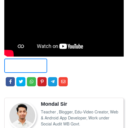
Button
Mondal Sir
Teacher , Blogger, Edu-Video Creator, Web
& Android App Developer, Work under
Social Audit WB Govt.