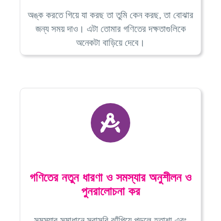
অঙ্ক করতে গিয়ে যা করছ তা তুমি কেন করছ, তা বোঝার
জন্য সময় দাও। এটা তোমার গণিতের দক্ষতাগুলিকে
অনেকটা বাড়িয়ে দেবে।
গণিতের নতুন ধারণা ও সমস্যার অনুশীলন ও
পুনরালোচনা কর
সমস্যার সমাধানে সরাসরি ঝাঁপিয়ে পড়লে হতাশা এবং